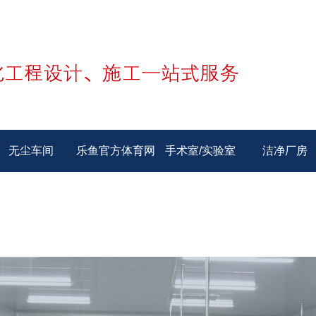
无尘车间
乐鱼官方体育网
手术室/实验室
洁净厂房
站-leyu乐鱼（中
国）