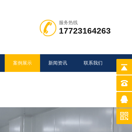
服务热线
17723164263
案例展示
新闻资讯
联系我们