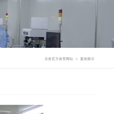
乐鱼官方体育网站
>
案例展示