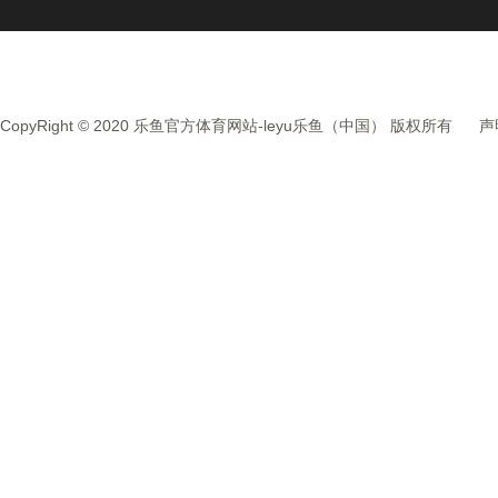
CopyRight © 2020 乐鱼官方体育网站-leyu乐鱼（中国） 