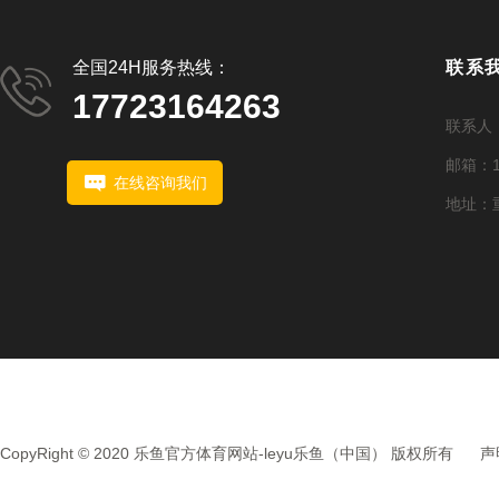
全国24H服务热线：
联系
17723164263
联系人：1
邮箱：15
在线咨询我们
地址：重
CopyRight © 2020 乐鱼官方体育网站-leyu乐鱼（中国） 