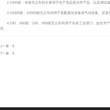
2.1000级：本级无尘车间主要用于生产高品质光学产品，以及测试
3.10000级：10000级无尘车间用于装配液压设备或气动设备，在
4.100，000级：100，000级无尘车间用于许多工业部门，如
业。
上一篇：
无
下一篇：
无