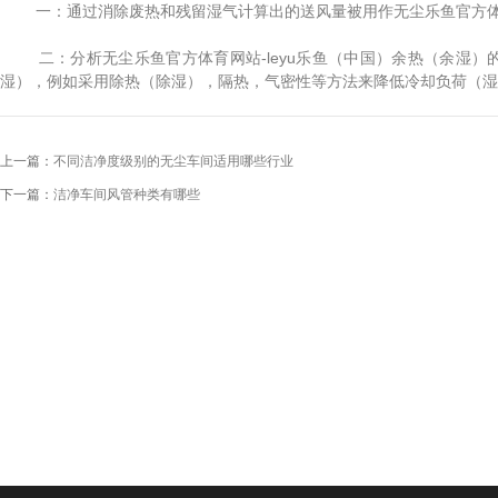
一：通过消除废热和残留湿气计算出的送风量被用作无尘乐鱼官方体育网
二：分析无尘乐鱼官方体育网站-leyu乐鱼（中国）余热（余湿）的
湿），例如采用除热（除湿），隔热，气密性等方法来降低冷却负荷（湿
上一篇：
不同洁净度级别的无尘车间适用哪些行业
下一篇：
洁净车间风管种类有哪些