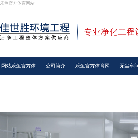
乐鱼官方体育网站
网站乐鱼官方体
公司简介
乐鱼官方体育网
无尘车
育网站
站-leyu乐鱼（中
国）