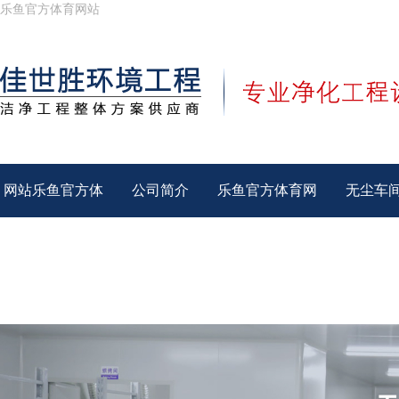
乐鱼官方体育网站
网站乐鱼官方体
公司简介
乐鱼官方体育网
无尘车
育网站
站-leyu乐鱼（中
国）