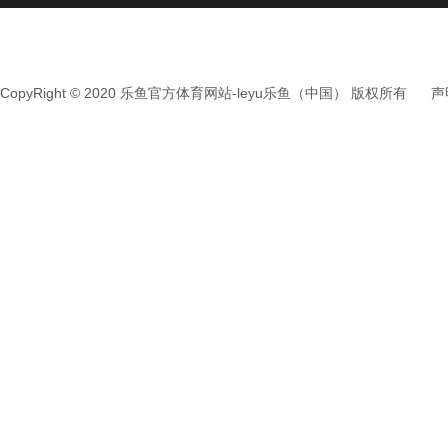
CopyRight © 2020 乐鱼官方体育网站-leyu乐鱼（中国） 