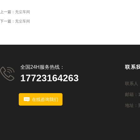
上一篇：
无尘车间
下一篇：
无尘车间
全国24H服务热线：
联系
17723164263
联系人：1
邮箱：15
在线咨询我们
地址：重