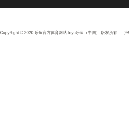
CopyRight © 2020 乐鱼官方体育网站-leyu乐鱼（中国） 