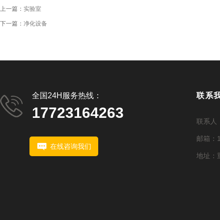
上一篇：
实验室
下一篇：
净化设备
全国24H服务热线：
联系
17723164263
联系人：1
邮箱：15
在线咨询我们
地址：重