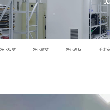
净化板材
净化辅材
净化设备
手术室