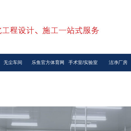
无尘车间
乐鱼官方体育网
手术室/实验室
洁净厂房
站-leyu乐鱼（中
国）