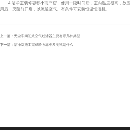
4.洁净室装修容积小而严密，使用一段时间后，室内温度很高，故
用后、灭菌前开启，以流通空气。有条件可安装恒温恒湿机。
上一篇：
无尘车间初效空气过滤器主要有哪几种类型
下一篇：
洁净室施工完成验收标准及测试是什么