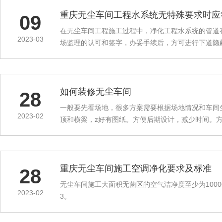
重庆无尘车间工程水系统无特殊要求时应
09
在无尘车间工程施工过程中，净化工程水系统的管道
2023-03
场监理的认可和签字，办妥手续后，方可进行下道隐
如何装修无尘车间
28
一般要先看场地，很多方案需要根据场地情况和车间
2023-02
顶和横梁，z好有图纸。方便后期设计，减少时间。
重庆无尘车间施工空调净化要求及标准
28
无尘车间施工大面积无菌区的空气洁净度至少为10000
2023-02
3。