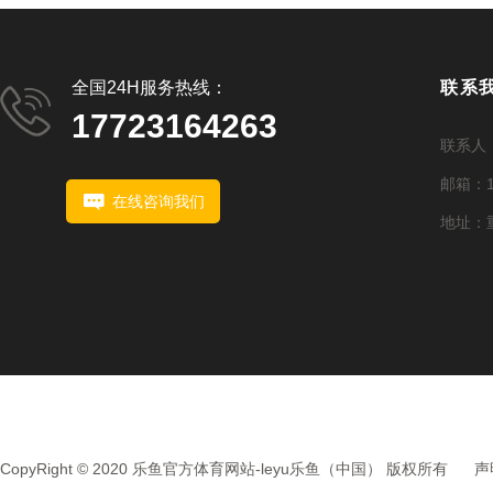
全国24H服务热线：
联系
17723164263
联系人：1
邮箱：15
在线咨询我们
地址：重
CopyRight © 2020 乐鱼官方体育网站-leyu乐鱼（中国） 