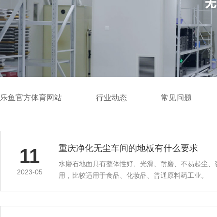
乐鱼官方体育网站
行业动态
常见问题
重庆净化无尘车间的地板有什么要求
11
水磨石地面具有整体性好、光滑、耐磨、不易起尘、
2023-05
用，比较适用于食品、化妆品、普通原料药工业。