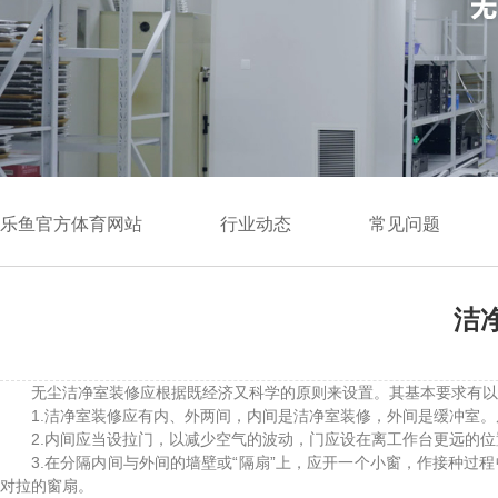
乐鱼官方体育网站
行业动态
常见问题
洁
无尘洁净室装修应根据既经济又科学的原则来设置。其基本要求有以
1.洁净室装修应有内、外两间，内间是洁净室装修，外间是缓冲室。房间
2.内间应当设拉门，以减少空气的波动，门应设在离工作台更远的
3.在分隔内间与外间的墙壁或“隔扇”上，应开一个小窗，作接种过程
对拉的窗扇。