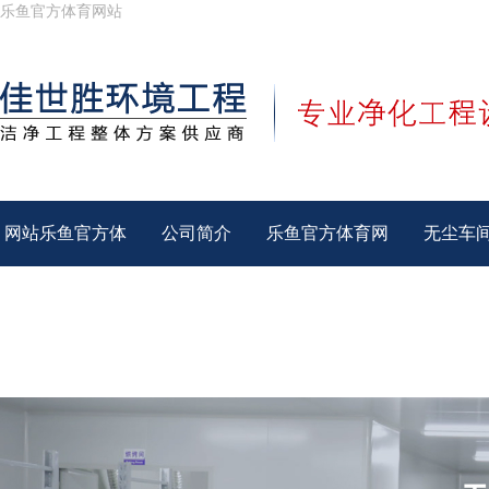
乐鱼官方体育网站
网站乐鱼官方体
公司简介
乐鱼官方体育网
无尘车
育网站
站-leyu乐鱼（中
国）