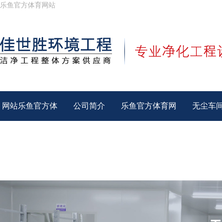
乐鱼官方体育网站
网站乐鱼官方体
公司简介
乐鱼官方体育网
无尘车
育网站
站-leyu乐鱼（中
国）