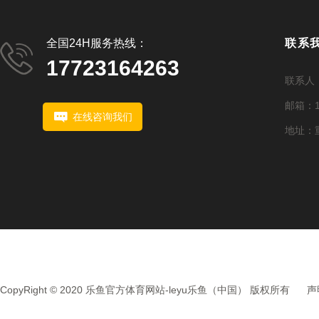
全国24H服务热线：
联系
17723164263
联系人：1
邮箱：15
在线咨询我们
地址：重
CopyRight © 2020 乐鱼官方体育网站-leyu乐鱼（中国） 