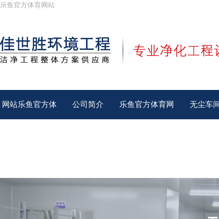
乐鱼官方体育网站
网站乐鱼官方体
公司简介
乐鱼官方体育网
无尘车
育网站
站-leyu乐鱼（中
国）