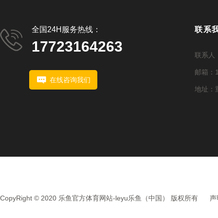
全国24H服务热线：
联系
17723164263
联系人：1
邮箱：15
在线咨询我们
地址：重
CopyRight © 2020 乐鱼官方体育网站-leyu乐鱼（中国） 