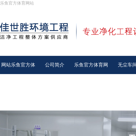
乐鱼官方体育网站
网站乐鱼官方体
公司简介
乐鱼官方体育网
无尘车
育网站
站-leyu乐鱼（中
国）