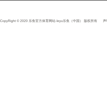
CopyRight © 2020 乐鱼官方体育网站-leyu乐鱼（中国） 