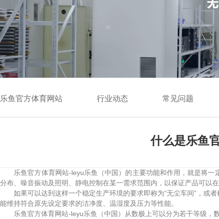
乐鱼官方体育网站
行业动态
常见问题
什么是乐鱼官
乐鱼官方体育网站-leyu乐鱼（中国）的主要功能和作用，就是将一
分布、噪音振动及照明、静电控制在某一需求范围内，以保证产品可以在
如果可以达到这样一个稳定生产环境的要求即称为“无尘车间”，或者称为
能维持符合原先设定要求的洁净度、温湿度及压力等性能。
乐鱼官方体育网站-leyu乐鱼（中国）从数极上可以分为若干等级，