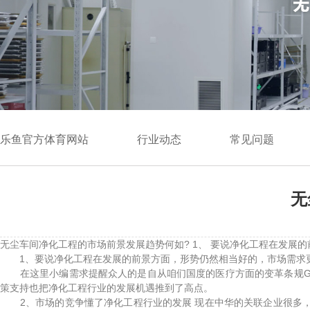
乐鱼官方体育网站
行业动态
常见问题
无
无尘车间净化工程的市场前景发展趋势何如? 1、 要说净化工程在发展
1、要说净化工程在发展的前景方面，形势仍然相当好的，市场需求更
在这里小编需求提醒众人的是自从咱们国度的医疗方面的变革条规GMP
策支持也把净化工程行业的发展机遇推到了高点。
2、市场的竞争懂了净化工程行业的发展 现在中华的关联企业很多，