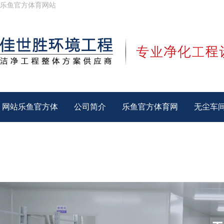
乐鱼官方体育网站
网站乐鱼官方体
公司简介
乐鱼官方体育网
无尘车
育网站
站-leyu乐鱼（中
国）