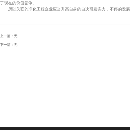
了现在的价值竞争。
所以关联的净化工程企业应当升高自身的自决研发实力，不停的发展
上一篇：
无
下一篇：
无