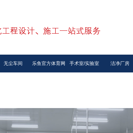
无尘车间
乐鱼官方体育网
手术室/实验室
洁净厂房
站-leyu乐鱼（中
国）