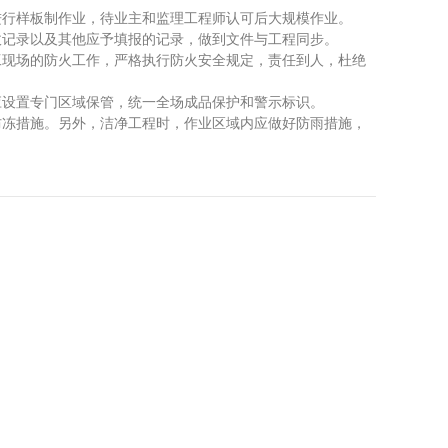
进行样板制作业，待业主和监理工程师认可后大规模作业。
收记录以及其他应予填报的记录，做到文件与工程同步。
工现场的防火工作，严格执行防火安全规定，责任到人，杜绝
应设置专门区域保管，统一全场成品保护和警示标识。
防冻措施。另外，洁净工程时，作业区域内应做好防雨措施，