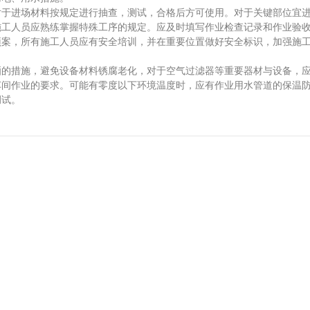
对于进场材料按规定进行抽查，测试，合格后方可使用。对于关键部位宜
施工人员应熟练掌握特殊工序的规定。应及时填写作业检查记录和作业验
预案，所有施工人员应有安全培训，并在重要位置做好安全标识，加强施
晒的措施，避免设备材料锈腐老化，对于空气过滤器等重要器材与设备，
车间作业的要求。可能有零度以下环境温度时，应有作业用水管道的保温
调试。