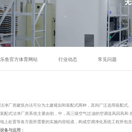
乐鱼官方体育网站
行业动态
常见问题
洁净厂房建筑办法可分为土建规划和装配式两种，其间广泛选用装配式。
装配式洁净厂房系统主要由初，中，高三级空气过滤的空调送风回风和 
地上处置等各方面所需要的实施内容组成，构成空调净化系统工程所包含
设备与运用：