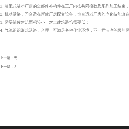
1. 装配式洁净厂房的全部修补构件在工厂内按共同模数及系列加工结束
2. 机动活络，即合适在新建厂房配套设备，也合适老厂房的净化技能改
3. 需要辅佐建筑面积较小，对土建筑装饰需要低；
4. 气流组织形式活络，合理，可满足各种作业环境，不一样洁净等级的
上一篇：
无
下一篇：
无